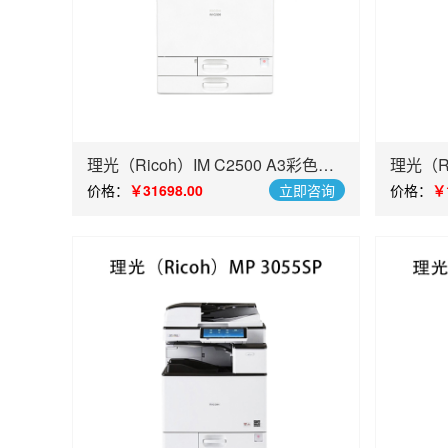
理光（Ricoh）IM C2500 A3彩色多
理光（Ri
功能数码复合机
色多功
价格：
￥31698.00
立即咨询
价格：
￥