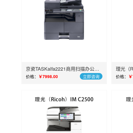
京瓷TASKalfa2221商用扫描办公复
理光（RI
合机
光复合
价格：
￥7998.00
立即咨询
价格：
￥