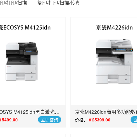
印/打印/扫描
复印/打印/扫描/传真
SYS M4125idn黑白激光打
京瓷M4226idn商用多功能
扫描一体机商用复合机
机
15499.00
立即咨询
价格：
￥25399.00