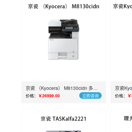
京瓷 （Kyocera） M8130cidn 多功
京瓷Kyoc
能复合机
A3彩
价格：
￥26999.00
立即咨询
价格：
￥