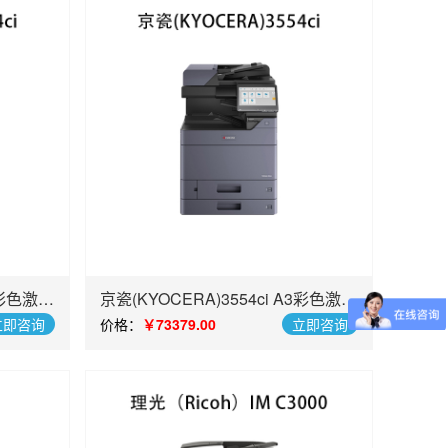
A3彩色激光
京瓷(KYOCERA)3554ci A3彩色激光
复合机
立即咨询
价格：
￥73379.00
立即咨询