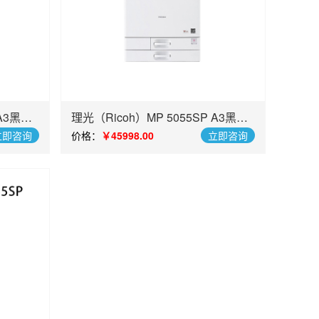
 A3黑白
理光（Ricoh）MP 5055SP A3黑白
数码复合机
立即咨询
价格：
￥45998.00
立即咨询