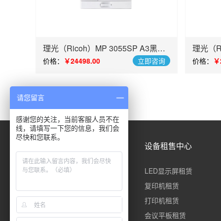
理光（Ricoh）MP 3055SP A3黑白
理光（Ri
数码复合机
数码复
价格：
￥24498.00
立即咨询
价格：
￥
请您留言
感谢您的关注，当前客服人员不在
线，请填写一下您的信息，我们会
尽快和您联系。
快速导航
设备租售中心
公司简介
LED显示屏租赁
合作案例
复印机租赁
解决方案
打印机租赁
服务与售后
会议平板租赁