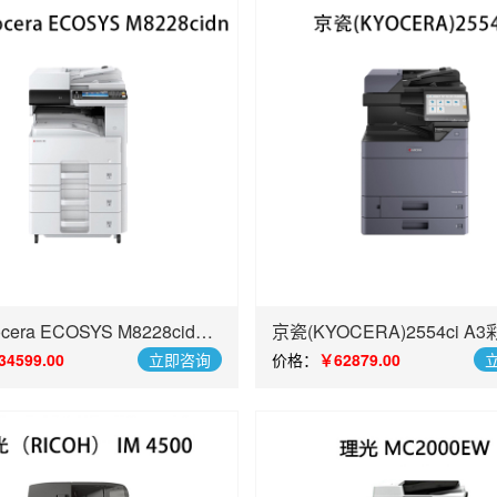
era ECOSYS M8228cidn
京瓷(KYOCERA)2554ci 
色多功能数码复合机
复合机
34599.00
立即咨询
价格：
￥62879.00