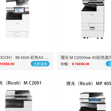
COH） IM 4500 彩色A3 激
理光 M C2000ew A3彩色
机
双面激光复合机
70398.00
立即咨询
价格：
￥16698.00