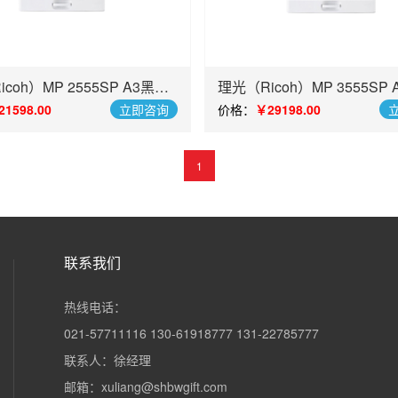
coh）MP 2555SP A3黑白
理光（Ricoh）MP 3555SP
合机
数码复合机
21598.00
立即咨询
价格：
￥29198.00
1
联系我们
热线电话：
021-57711116 130-61918777 131-22785777
联系人：徐经理
邮箱：xuliang@shbwgift.com