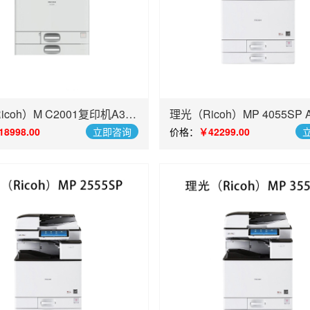
coh）M C2001复印机A3彩
理光（Ricoh）MP 4055SP
能复合机
商用数码复合机
18998.00
立即咨询
价格：
￥42299.00